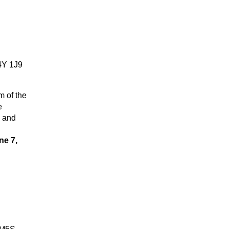
4Y 1J9
m of the
e
n and
ne 7,