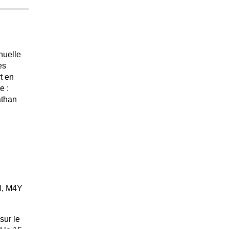
A
nuelle
es
t en
e :
athan
N, M4Y
sur le