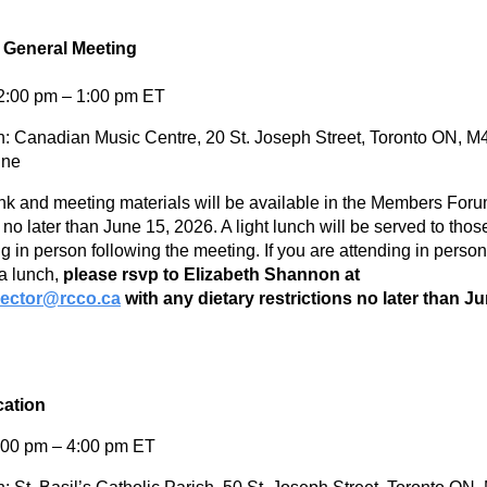
 General Meeting
2:00 pm – 1:00 pm ET
n: Canadian Music Centre, 20 St. Joseph Street, Toronto ON, M
ine
nk and meeting materials will be available in the Members Foru
no later than June 15, 2026. A light lunch will be served to thos
g in person following the meeting. If you are attending in perso
 a lunch,
please rsvp to Elizabeth Shannon at
rector@rcco.ca
with any dietary restrictions no later than Ju
ation
:00 pm – 4:00 pm ET