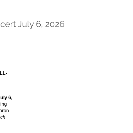
ert July 6, 2026
LL-
uly 6,
ring
aron
tch