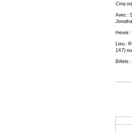
Cinq or
Avec : 
Jonath
Heure :
Lieu : 
1X7) ou
Billets 
H