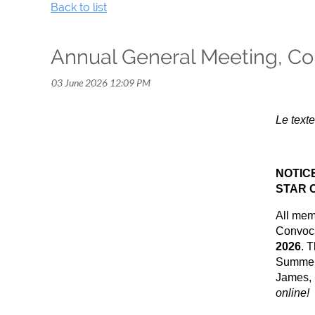
Back to list
Annual General Meeting, Con
Le texte
NOTIC
STAR 
All mem
Convoca
2026
. 
Summer 
James, 
online!