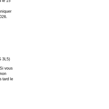
 le 15
uniquer
2026.
S 3L5)
 Si vous
nnon
s tard le