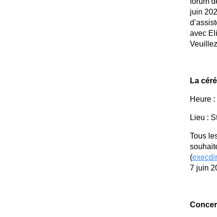
forum d
juin 202
d’assis
avec El
Veuillez
La cér
Heure :
Lieu : S
Tous le
souhait
(
execdi
7 juin 2
Concert