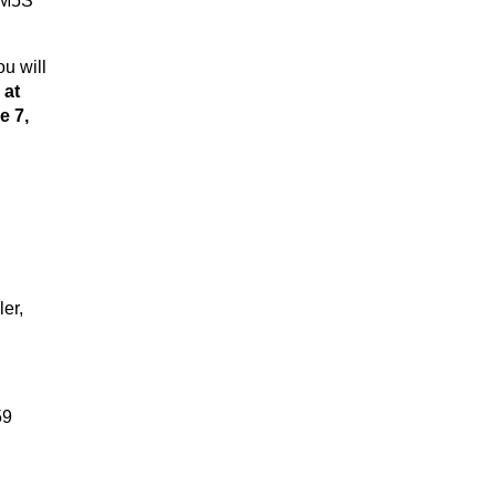
, M5S
u will
 at
e 7,
er,
59