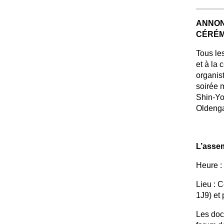
ANNON
CÉRÉM
Tous le
et à la
organis
soirée 
Shin-Yo
Oldeng
L’asse
Heure :
Lieu : 
1J9) et
Les doc