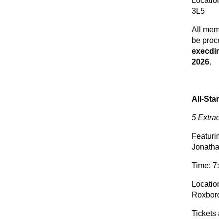
Locatio
3L5
All mem
be proc
execdir
2026.
All-Sta
5 Extra
Featuri
Jonath
Time: 7
Locatio
Roxboro
Tickets 