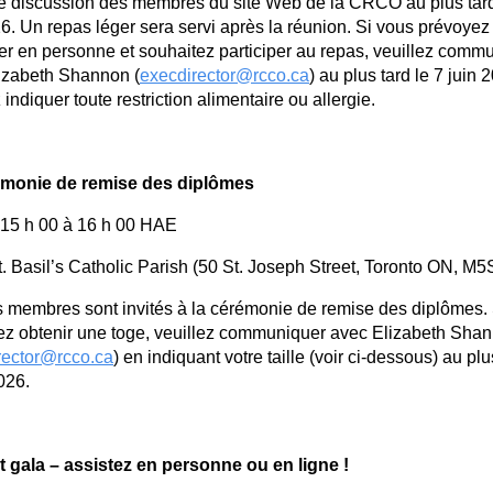
e discussion des membres du site Web de la CRCO au plus tard
6. Un repas léger sera servi apr
ès la r
éunion. Si vous prévoyez
ter en personne et souhaitez participer au repas, veuillez comm
izabeth Shannon (
execdirector@rcco.ca
) au plus tard le 7 juin 
 indiquer toute restriction alimentaire ou allergie.
émonie de remise des diplômes
 15 h 00 à 16 h 00 HAE
t. Basil’s Catholic Parish (50 St. Joseph Street, Toronto ON, M5
s membres sont invités à la cérémonie de remise des diplômes.
ez obtenir une toge, veuillez communiquer avec Elizabeth Sha
rector@rcco.ca
) en indiquant votre taille (voir ci-dessous) au plu
026.
 gala – assistez en personne ou en ligne !