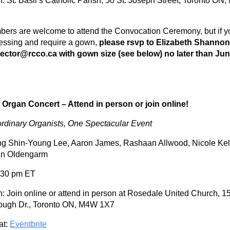
n: St. Basil’s Catholic Parish, 50 St. Joseph Street, Toronto ON
bers are welcome to attend the Convocation Ceremony, but if yo
essing and require a gown,
please rsvp to Elizabeth Shannon
ector@rcco.ca with gown size (see below) no later than Jun
r Organ Concert – Attend in person or join online!
ordinary Organists, One Spectacular Event
ng Shin-Young Lee, Aaron James, Rashaan Allwood, Nicole Kell
an Oldengarm
:30 pm ET
n: Join online or attend in person at Rosedale United Church, 1
ugh Dr., Toronto ON, M4W 1X7
at:
Eventbrite