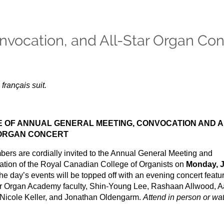
vocation, and All-Star Organ Conc
 français suit.
E OF ANNUAL GENERAL MEETING, CONVOCATION AND A
ORGAN CONCERT
bers are cordially invited to the Annual General Meeting and
tion of the Royal Canadian College of Organists on
Monday, J
The day’s events will be topped off with an evening concert featu
Organ Academy faculty, Shin-Young Lee, Rashaan Allwood, A
Nicole Keller, and Jonathan Oldengarm.
Attend in person or wa