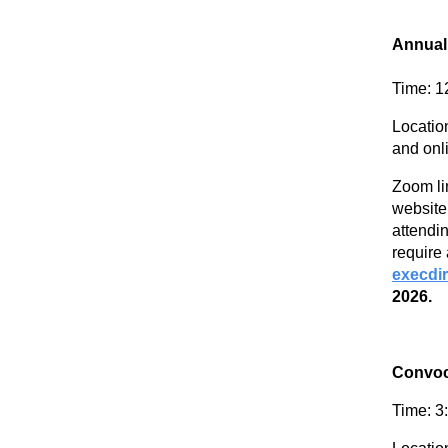
Annual
Time: 1
Locatio
and onl
Zoom li
website 
attendin
require
execdi
2026.
Convoc
Time: 3