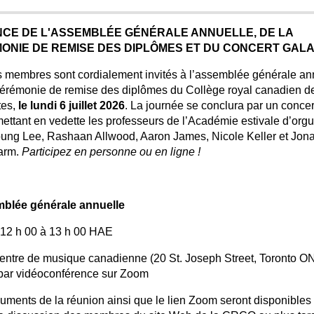
CE DE L'ASSEMBLÉE GÉNÉRALE ANNUELLE, DE LA
ONIE DE REMISE DES DIPLÔMES ET DU CONCERT GAL
s membres sont cordialement invités à l’assemblée générale an
 cérémonie de remise des diplômes du Collège royal canadien d
tes,
le lundi 6 juillet 2026
. La journée se conclura par un concer
mettant en vedette les professeurs de l’Académie estivale d’orgu
ung Lee, Rashaan Allwood, Aaron James, Nicole Keller et Jon
arm.
Participez en personne ou en ligne !
mblée générale annuelle
 12 h 00 à 13 h 00 HAE
Centre de musique canadienne (20 St. Joseph Street, Toronto O
 par vidéoconférence sur Zoom
uments de la réunion ainsi que le lien Zoom seront disponibles 